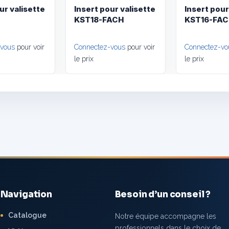
ur valisette
Insert pour valisette
Insert pour
KST18-FACH
KST16-FA
-vous
pour voir
Connectez-vous
pour voir
Connectez-vo
le prix
le prix
Navigation
Besoin d’un conseil ?
Catalogue
Notre équipe accompagne les
professionnels dans le choix de