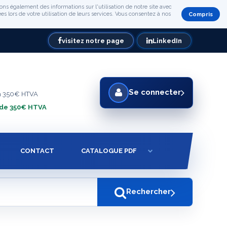
ons également des informations sur l'utilisation de notre site avec
s lors de votre utilisation de leurs services. Vous consentez à nos
Compris
visitez notre page
LinkedIn
Se connecter
à 350€ HTVA
 de 350€ HTVA
CONTACT
CATALOGUE PDF
Rechercher