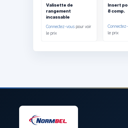
Valisette de
Insert po
rangement
8 comp.
incassable
Connectez
Connectez-vous
pour voir
le prix
le prix