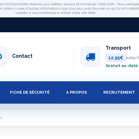
es fonctionnalités relatives aux médias sociaux et d'analyser notre trafic. Nous partage
celles-ci avec d'autres informations que vous leur avez fournies ou qu'ils ont collectée
cookies si vous continuez à utiliser notre site Web.
Transport
Contact
12,95€
jusqu'
Gratuit au-delà
FICHE DE SÉCURITÉ
A PROPOS
RECRUTEMENT