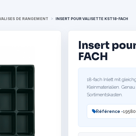
VALISES DE RANGEMENT
INSERT POUR VALISETTE KST18-FACH
Insert pou
FACH
18-fach Inlett mit gleic
Kleinmaterialien. Genau
Sortimentskasten.
Référence -
19580