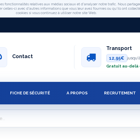
es fonctionnalités relatives aux médias sociaux et d'analyser notre trafic. Nous partage
celles-ci avec d'autres informations que vous leur avez fournies ou qu'ils ont collectée
cookies si vous continuez à utiliser notre site Web.
Transport
Contact
12,95€
jusqu'
Gratuit au-delà
FICHE DE SÉCURITÉ
A PROPOS
RECRUTEMENT