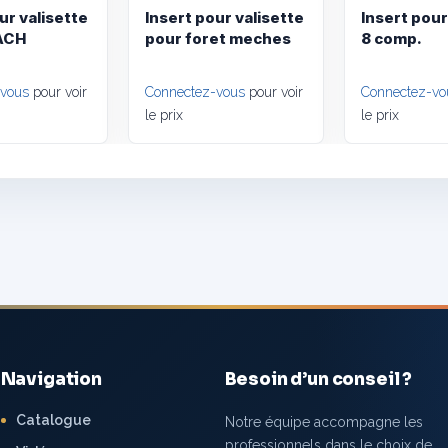
ur valisette
Insert pour valisette
Insert pour
ACH
pour foret meches
8 comp.
-vous
pour voir
Connectez-vous
pour voir
Connectez-vo
le prix
le prix
Navigation
Besoin d’un conseil ?
Catalogue
Notre équipe accompagne les
professionnels dans le choix de