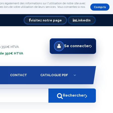
ons également des informations sur l'utilisation de notre site avec
s lors de votre utilisation de leurs services. Vous consentez à nos
Compris
visitez notre page
LinkedIn
Se connecter
à 350€ HTVA
 de 350€ HTVA
CONTACT
CATALOGUE PDF
Rechercher